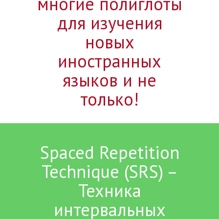
многие полиглоты
для изучения
новых
иностранных
языков и не
только!
Spaced Repetition
Technique (SRS) –
Техника
интервальных