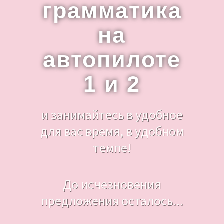
грамматика
на
автопилоте
1 и 2
и занимайтесь в удобное
для вас время, в удобном
темпе!
До исчезновения
предложения осталось...