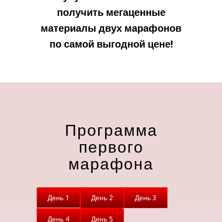
получить мегаценные
материалы двух марафонов
по самой выгодной цене!
Программа
первого
марафона
День 1
День 2
День 3
День 4
День 5