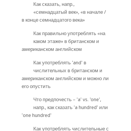
Как сказать, напр.,
«семнадцатый век», «в начале /
в конце семнадцатого века»
Как правильно употреблять «на
каком этаже» в британском и
американском английском
Как употреблять 'and' в
числительных в британском и
американском английском и можно ли
его опустить
Что предпочесть – 'a' vs. 'one',
напр., как сказать 'a hundred' или
'one hundred'
Как употреблять числительные с